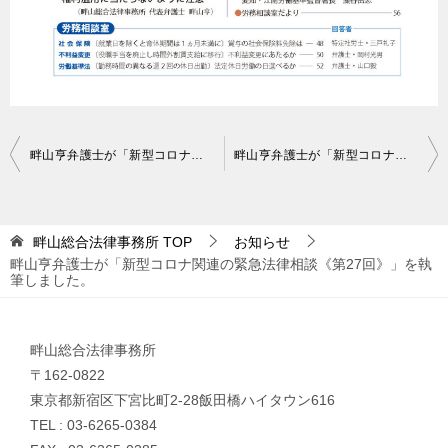
投
畔山亨弁護士が「新型コロナ関連の緊急法律相談《第26回》」を執筆しました。
畔山亨弁護士が「新型コロナ関連の緊急法律相談《第28回》」を執筆しました。
稿
ナ
畔山総合法律事務所
TOP
お知らせ
ビ
畔山亨弁護士が「新型コロナ関連の緊急法律相談《第27回》」を執
ゲ
筆しました。
ー
シ
畔山総合法律事務所
ョ
〒162-0822
東京都新宿区下宮比町2-28飯田橋ハイタウン616
ン
TEL : 03-6265-0384